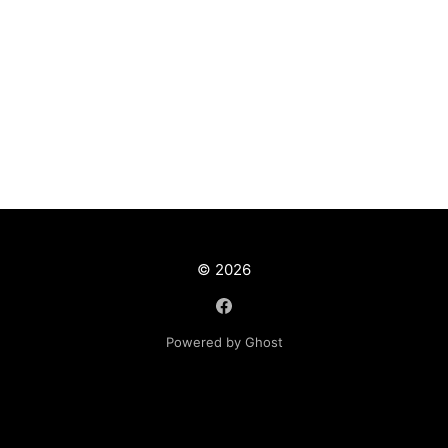
Odcinek 09 - Jak dostać pracę w IT bez umiejętności
programowania?
Odcinek 10 - 3 proste, ale rzadko stosowane sposoby na
przebranżowienie się
© 2026
Powered by Ghost