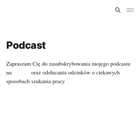
Podcast
Zapraszam Cię do zasubskrybowania mojego podcastu
na
Spotify
oraz odsłucania odcinków o ciekawych
sposobach szukania pracy
Odcinek 01 - Czym jest ukryty rynek pracy
Odcinek 02 - Dlaczego networking nie jest sexy?
Odcinek 03 - Lepiej pracować z sympatycznym