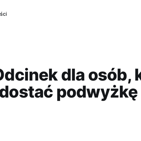
ści
Odcinek dla osób, 
 dostać podwyżkę