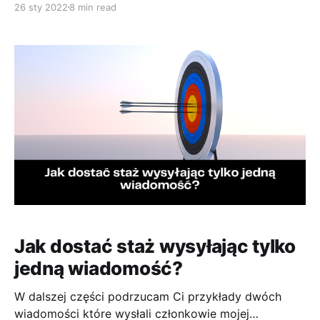
26 sty 2022
8 min read
46]poznałem 5 osób ze świata IT, które
odpowiedziały mi na sześć pytań dotyczących tego
w jaki sposób zdobyły swoją pierwszą pracę jako
programiści. Oto pytania oraz odpowiedzi! 1. Jaką
pokonałeś(aś) drogę? (z
Jak dostać staż wysyłając tylko
jedną wiadomość?
W dalszej części podrzucam Ci przykłady dwóch
wiadomości które wysłali członkowie mojej