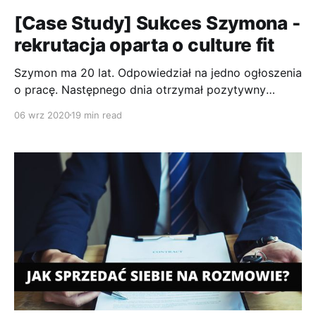
[Case Study] Sukces Szymona -
rekrutacja oparta o culture fit
Szymon ma 20 lat. Odpowiedział na jedno ogłoszenia
o pracę. Następnego dnia otrzymał pozytywny
feedback i zaproszenie do dalszych rozmów. Jak to
06 wrz 2020
19 min read
możliwe? Szymon zgłosił się do mnie w styczniu i
poprosił o pomoc w zdobyciu pracy. Sytuacja
wyglądała tak, że miał już upatrzone ogłoszenie na
które chciał aplikować, ale