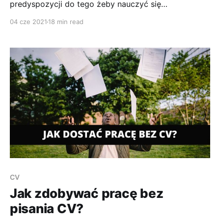
predyspozycji do tego żeby nauczyć się
programowania. Dużo osób chce dokonać takiej
04 cze 2021
18 min read
zmiany: jestem marketerem - zostanę programistą
jestem kasjerem - zostanę programistą jestem
księgowym - zostanę programistą Ja mam inny
pomysł bo nie każdy tak może. Mój pomysł jest tak:
jestem marketerem - zostanę marketerem
CV
Jak zdobywać pracę bez
pisania CV?