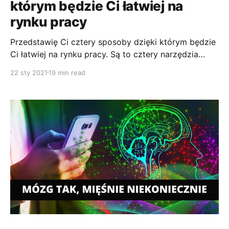
którym będzie Ci łatwiej na
rynku pracy
Przedstawię Ci cztery sposoby dzięki którym będzie
Ci łatwiej na rynku pracy. Są to cztery narzędzia
które są bardzo łatwo dostępne i każdy może z nich
22 sty 2021
19 min read
korzystać, ale niewielu się na to decyduje. 1.Cyfrowe
platformy do nauki nowych umiejętności Możesz
wykorzystać platformy cyfrowe, aby nauczyć się
nowych umiejętności. Nie