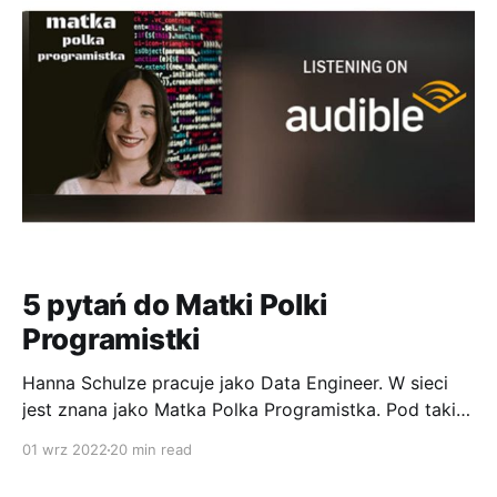
przynajmniej kilkanaście. Od 3 lat korzystam tylko z
NOZBE. W Nozbe mam ustawiony
5 pytań do Matki Polki
Programistki
Hanna Schulze pracuje jako Data Engineer. W sieci
jest znana jako Matka Polka Programistka. Pod takim
tytułem prowadzi swój podcast, który jak sama mówi
01 wrz 2022
20 min read
jest praktycznym przewodnikiem dotyczącym kariery
w IT. Link do podcastu znajduje się TUTAJ. Zadałem