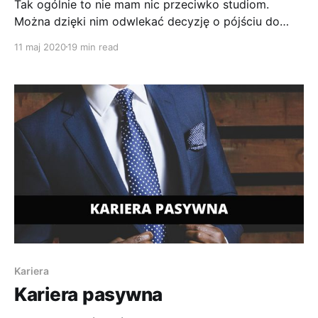
Tak ogólnie to nie mam nic przeciwko studiom.
Można dzięki nim odwlekać decyzję o pójściu do
pracy o kilka lat. Jeśli ktoś ma taki pomysł na siebie
11 maj 2020
19 min read
to wybór studia czy praca jest oczywisty. Niektórzy
mają taką możliwość, że rodzice godzą się na
opłacenie im nauki i stąd decyzja o
Kariera
Kariera pasywna