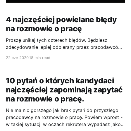
4 najczęściej powielane błędy
na rozmowie o pracę
Proszę unikaj tych czterech błędów. Będziesz
zdecydowanie lepiej odbierany przez pracodawców
na rozmowach. Błąd pierwszy: nieadekwatny wygląd.
22 cze 2020
18 min read
Poznaj zasady dotyczące ubioru w firmie do której
idziesz na rozmowę. Chociaż strój biznesowy będzie
najbardziej odpowiedni na rozmowę kwalifikacyjną,
10 pytań o których kandydaci
czasami przesadna odzież może irytować ankietera.
najczęściej zapominają zapytać
Dlatego zbadaj kulturę firmy i odpowiednio się
na rozmowie o pracę.
Nie ma nic gorszego jak brak pytań do przyszłego
pracodawcy na rozmowie o pracę. Powiem wprost -
w takiej sytuacji w oczach rekrutera wypadasz jako