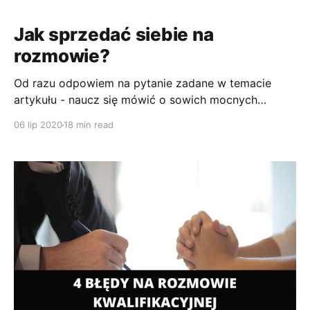
Jak sprzedać siebie na
rozmowie?
Od razu odpowiem na pytanie zadane w temacie
artykułu - naucz się mówić o sowich mocnych
stronach. Osoby które mają problem ze znalezieniem
06 lip 2020
18 min read
pracy nie widzą w sobie mocnych stron lub jeśli
widzą to nie mówią o nich. Może być tak że wynika
to z przekonań np.: rodzice przekazali nam żebyśmy