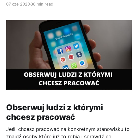
osoba która nie jest zainteresowana tym
07 cze 2020
36 min read
stanowiskiem. Zapoznaj się z 10 przykładami pytań
dzięki którym według mnie wypadniesz bardzo
dobrze w oczach rekrutera. 1. Jak wygląda
Obserwuj ludzi z którymi
chcesz pracować
Jeśli chcesz pracować na konkretnym stanowisku to
znajdź osoby które już to robią i sprawdź co