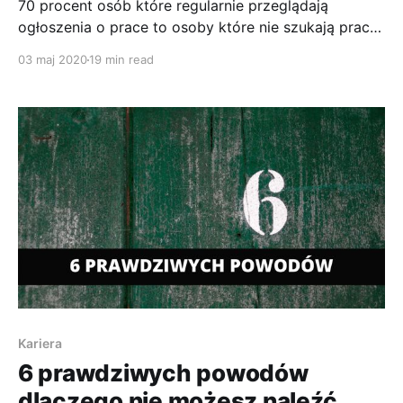
70 procent osób które regularnie przeglądają
ogłoszenia o prace to osoby które nie szukają pracy.
Są to osoby, które byłyby skłonne zmienić prace jeśli
03 maj 2020
19 min read
przytrafiłaby się bardzo dobra okazja.
Kariera
6 prawdziwych powodów
dlaczego nie możesz naleźć