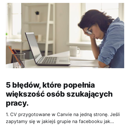
Hannie pięć pytań dotyczących kariery w IT z
perspektywy juniora. Oto one
5 błędów, które popełnia
większość osób szukających
pracy.
1. CV przygotowane w Canvie na jedną stronę. Jeśli
zapytamy się w jakiejś grupie na facebooku jak
najlepiej zrobić CV to na pewno większość