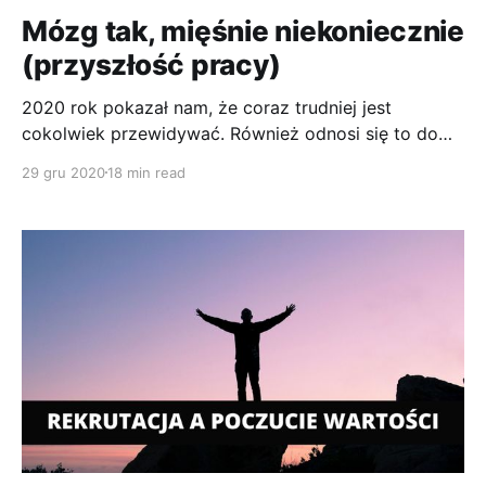
Mózg tak, mięśnie niekoniecznie
(przyszłość pracy)
2020 rok pokazał nam, że coraz trudniej jest
cokolwiek przewidywać. Również odnosi się to do
rynku pracy. Jakie zawody będą deficytowe na
29 gru 2020
18 min read
rynku? Tego nie wie nikt. Oczywiście można coś
przewidywać i te przepowiednie w jakimś stopniu się
sprawdzają, ale nigdy w 100%. Rzadko kiedy w 50%
Pod koniec roku