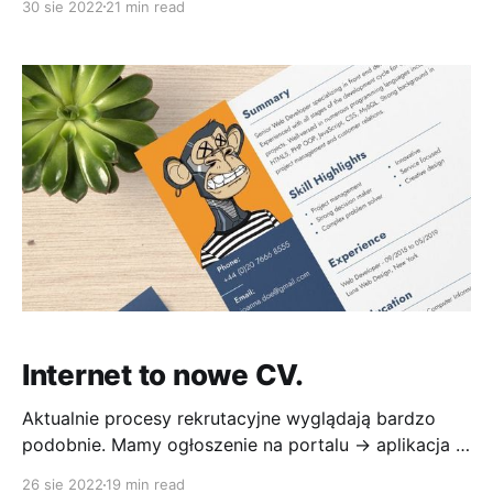
30 sie 2022
21 min read
odpowiedzi to będzie Canva. Czyli miejsce do
obróbki grafiki online gdzie również znajdują się
szablony CV. Te szablony są bardzo ładne, więc
spełniają założenia Canvy. Problem
Internet to nowe CV.
Aktualnie procesy rekrutacyjne wyglądają bardzo
podobnie. Mamy ogłoszenie na portalu -> aplikacja z
załączeniem CV -> czekamy na odpowiedź. Ja dla
26 sie 2022
19 min read