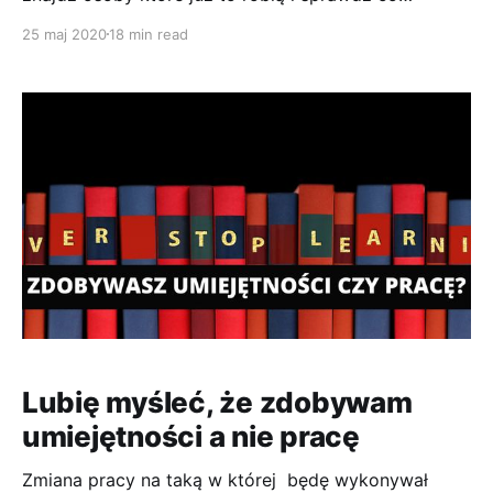
sprawiło że znalazły się właśnie tam. Śledzenie
25 maj 2020
18 min read
ścieżki kariery na Linkedin - od tego warto zacząć.
Sprawdź kilka profili osób które robią już to co Ty
chcesz i znajdź wspólne punkty zaczepienia .
Zastanów się czy
Lubię myśleć, że zdobywam
umiejętności a nie pracę
Zmiana pracy na taką w której będę wykonywał