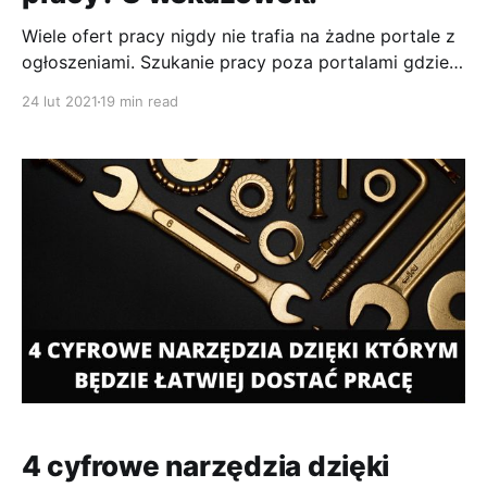
Wiele ofert pracy nigdy nie trafia na żadne portale z
ogłoszeniami. Szukanie pracy poza portalami gdzie
ogłoszenia się znajdują wymaga sprytu i wiedzy.
24 lut 2021
19 min read
Gdzie w takim razie takich ofert szukać? Poznaj
moje wskazówki. 1. Dołącz do branżowej grupy.
Wejdź na Facebooka, wpisz w wyszukiwarce grup
branże która Cię interesują i
4 cyfrowe narzędzia dzięki