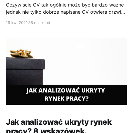
Oczywiście CV tak ogólnie może być bardzo ważne
jednak nie tylko dobrze napisane CV otwiera drzwi
do rozmowy kwalifikacyjnej. CV nigdy nie daje pracy.
16 kwi 2021
36 min read
Jest to dokument który umożliwia nam spotkanie się
z rekruterem na rozmowie kwalifikacyjnej. To właśnie
rozmowa daje pracę. Czy jest inna droga żeby
dostać zaproszenie na
Jak analizować ukryty rynek
pracy? 8 wskazówek.