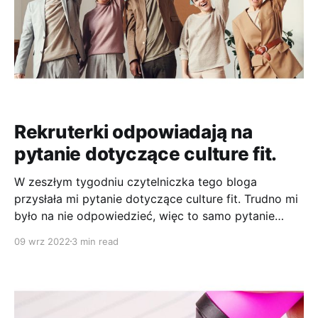
Rekruterki odpowiadają na
pytanie dotyczące culture fit.
W zeszłym tygodniu czytelniczka tego bloga
przysłała mi pytanie dotyczące culture fit. Trudno mi
było na nie odpowiedzieć, więc to samo pytanie
zadałem trzem rekruterkom, których profile
09 wrz 2022
3 min read
znalazłem na Instagramie. Pytanie brzmiało: W jaki
sposób rekruterzy weryfikują w procesie
rekrutacyjnym dopasowanie kandydata pod
względem culture fit? ANIA: Na początku zaznaczę,