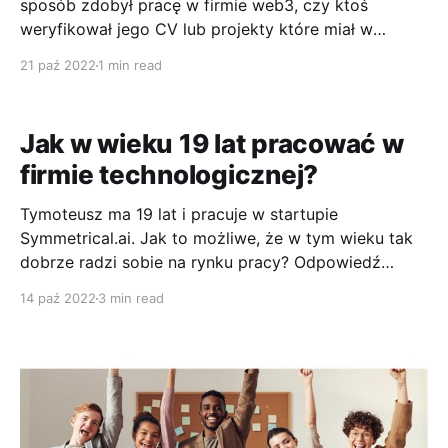
sposób zdobył pracę w firmie web3, czy ktoś
weryfikował jego CV lub projekty które miał w
cyfrowym portfelu oraz o nowe możliwości jakie
21 paź 2022
1 min read
daje nam web3. 1. Czy w web3 znalazłeś się
przypadkowo czy to była przemyślana decyzja? Na
web3 trafiłem przypadkowo. Nie
Jak w wieku 19 lat pracować w
firmie technologicznej?
Tymoteusz ma 19 lat i pracuje w startupie
Symmetrical.ai. Jak to możliwe, że w tym wieku tak
dobrze radzi sobie na rynku pracy? Odpowiedź
znajduje się poniżej. Tymoteusz zgodził się
14 paź 2022
3 min read
odpowiedź na kilka moich pytań. Oto one: 1. W jakim
wieku rozpocząłeś pracę w firmie technologicznej i
na jakim