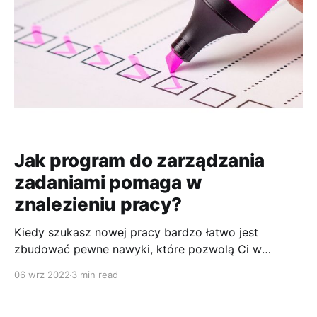
Jak program do zarządzania
zadaniami pomaga w
znalezieniu pracy?
Kiedy szukasz nowej pracy bardzo łatwo jest
zbudować pewne nawyki, które pozwolą Ci w
przyszłości jeszcze lepiej zadbać o swoją karierę.
06 wrz 2022
3 min read
Warto budować takie nawyki w oparciu o listę TO-
DO. Przetestowałem w swoim życiu takich narzędzi