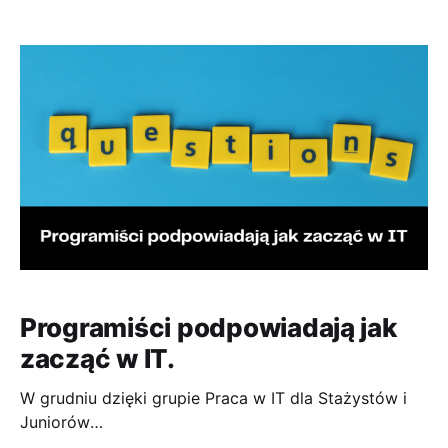
przykładu czekam już 7 lat na odpowiedź z jednego
telekomu czy mam pracę czy nie. Obiecali, że się
odezwą. Wielu kandydatów zaczyna proces szukania
pracy tak samo. Chodzi oczywiście
Programiści podpowiadają jak
zacząć w IT.
W grudniu dzięki grupie Praca w IT dla Stażystów i
Juniorów
[https://www.facebook.com/groups/15619844174288