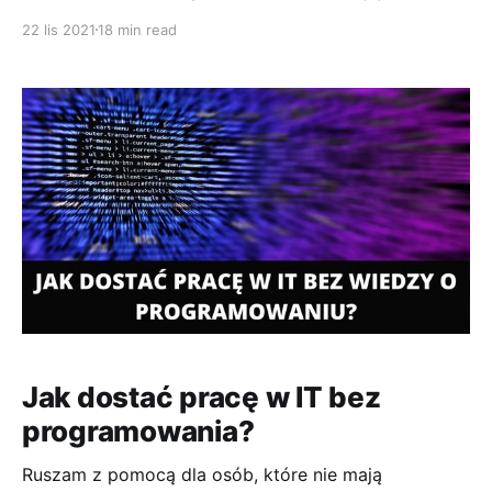
społeczności. Możesz do niej dołączyć zostawiając
22 lis 2021
18 min read
swojego maila. W obu przypadkach skuteczność
wynosiła 100%. W obu przypadkach doświadczenie
kandydata na staż wynosiło zero. Jeśli myślisz o
stażu to pewnie nie masz doświadczenia lub jest ono
niewielkie. Zazwyczaj w
Jak dostać pracę w IT bez
programowania?
Ruszam z pomocą dla osób, które nie mają