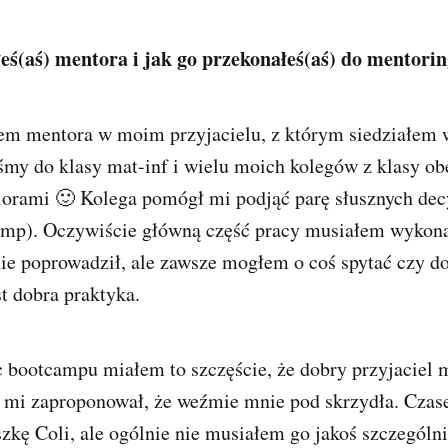
łeś(aś) mentora i jak go przekonałeś(aś) do mentori
em mentora w moim przyjacielu, z którym siedziałem 
śmy do klasy mat-inf i wielu moich kolegów z klasy ob
niorami 🙂 Kolega pomógł mi podjąć parę słusznych decy
camp). Oczywiście główną część pracy musiałem wykona
ie poprowadził, ale zawsze mogłem o coś spytać czy d
st dobra praktyka.
c bootcampu miałem to szczęście, że dobry przyjaciel 
 mi zaproponował, że weźmie mnie pod skrzydła. Czas
kę Coli, ale ogólnie nie musiałem go jakoś szczególn