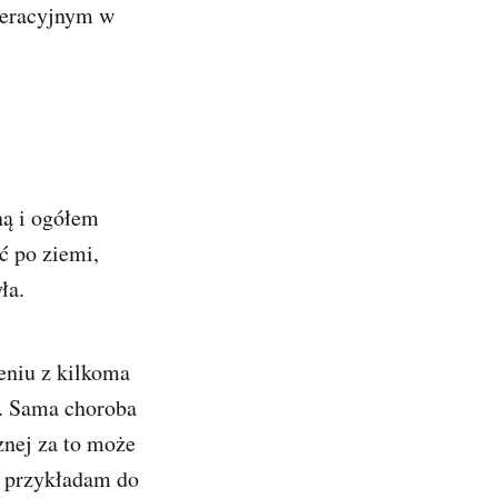
peracyjnym w
ną i ogółem
ć po ziemi,
ła.
eniu z kilkoma
i. Sama choroba
nej za to może
m przykładam do