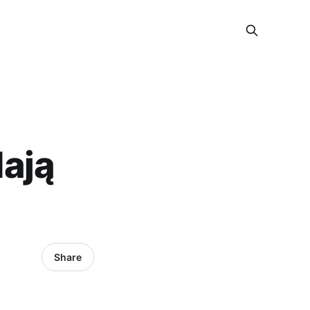
ają
Share