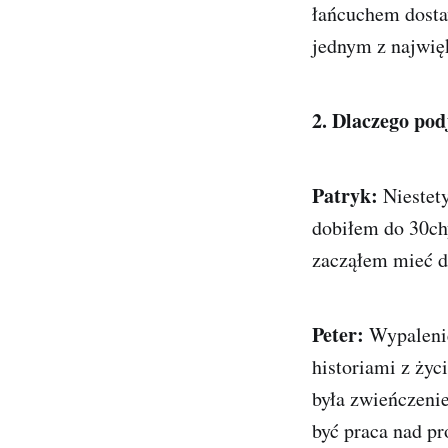
łańcuchem dosta
jednym z najwię
2. Dlaczego pod
Patryk:
Niestet
dobiłem do 30chy
zacząłem mieć do
Peter:
Wypalenie
historiami z ży
była zwieńczeni
być praca nad p