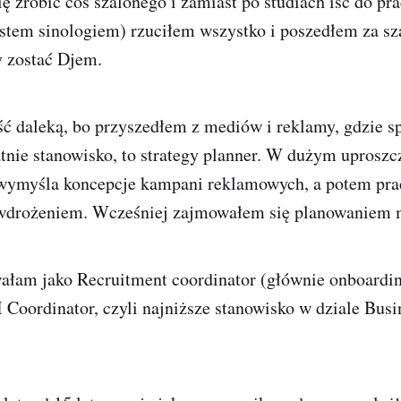
 zrobić coś szalonego i zamiast po studiach iść do pra
estem sinologiem) rzuciłem wszystko i poszedłem za s
 zostać Djem.
ć daleką, bo przyszedłem z mediów i reklamy, gdzie s
atnie stanowisko, to strategy planner. W dużym uproszcz
 wymyśla koncepcje kampani reklamowych, a potem pra
wdrożeniem. Wcześniej zajmowałem się planowaniem 
ałam jako Recruitment coordinator (głównie onboarding
Coordinator, czyli najniższe stanowisko w dziale Busi