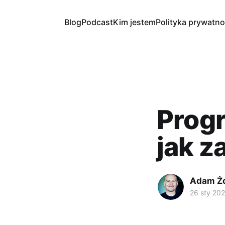
Blog
Podcast
Kim jestem
Polityka prywatno
Prog
jak z
Adam Ż
26 sty 20