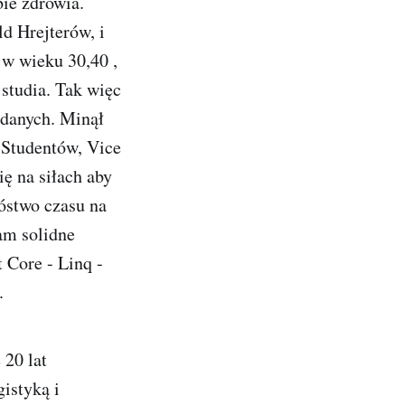
ie zdrowia.
d Hrejterów, i
 w wieku 30,40 ,
 studia. Tak więc
 danych. Minął
 Studentów, Vice
ię na siłach aby
óstwo czasu na
am solidne
 Core - Linq -
.
 20 lat
istyką i