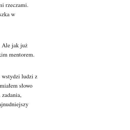
mi rzeczami.
eszka w
 Ale jak już
akim mentorem.
 wstydzi ludzi z
umiałem słowo
 zadania,
ajnudniejszy