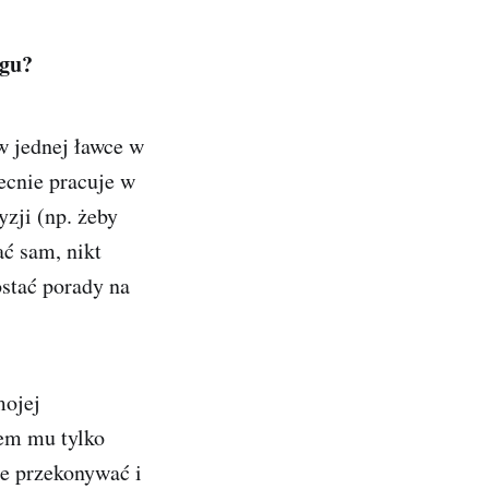
ngu?
w jednej ławce w
ecnie pracuje w
zji (np. żeby
ć sam, nikt
ostać porady na
mojej
em mu tylko
ie przekonywać i