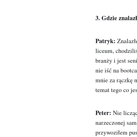
3. Gdzie znalaz
Patryk:
Znalazł
liceum, chodzili
branży i jest se
nie iść na boot
mnie za rączkę n
temat tego co je
Peter:
Nie liczą
narzeczonej sam
przywoziłem pusz