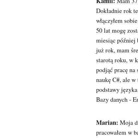
Kamil:
Mam 37 l
Dokładnie rok te
włączyłem sobie 
50 lat mogę zost
miesiąc później
już rok, mam śr
starotą roku, w k
podjąć pracę na
naukę C#, ale w
podstawy języka 
Bazy danych - En
Marian:
Moja dr
pracowałem w ba