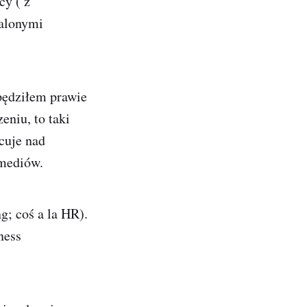
cy ( z
zalonymi
pędziłem prawie
eniu, to taki
cuje nad
mediów.
; coś a la HR).
ness