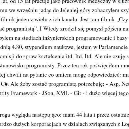
at, od 15 lat pracuje jako pracownik medyczny w służb
mu we wrześniu jadąc do Jeleniej góry zobaczyłem szyl
filmik jeden z wielu z ich kanału. Jest tam filmik „Czy
ać programistą”. I Wtedy zrodził się pomysł pójścia na
 byłem na studiach inżynierskich programowanie i bazy
ednią 4.80, stypendium naukowe, jestem w Parlamencie
omisji do spraw kształcenia itd. Itd. Itd. Ale nie czuję s
 stanowisku programisty. Przez ten rok poświęciłem mn
 tej chwili na pytanie co umiem mogę odpowiedzieć: m
C#. Ale żeby zostać programistą potrzebuję: - Asp. Net
tity Framework - JSon, XML - Git - i dużo więcej tego
oga wygląda następująco: mam 44 lata i przez ostatnie
rdzo dużych korporacjach w działach związanych z Log