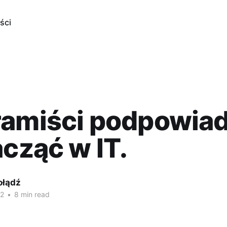
ści
ramiści podpowiad
acząć w IT.
ołądź
22
•
8 min read