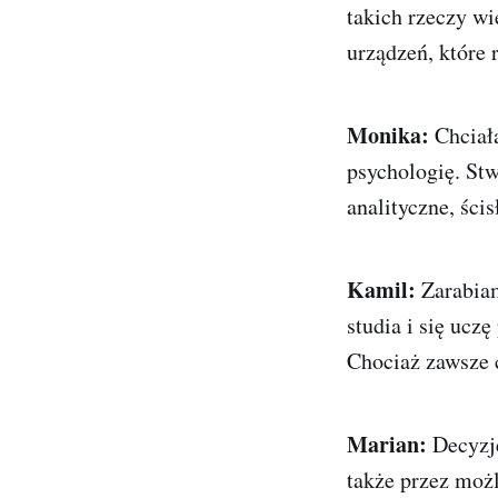
takich rzeczy wi
urządzeń, które r
Monika:
Chciał
psychologię. St
analityczne, ści
Kamil:
Zarabiam
studia i się ucz
Chociaż zawsze 
Marian:
Decyzj
także przez moż