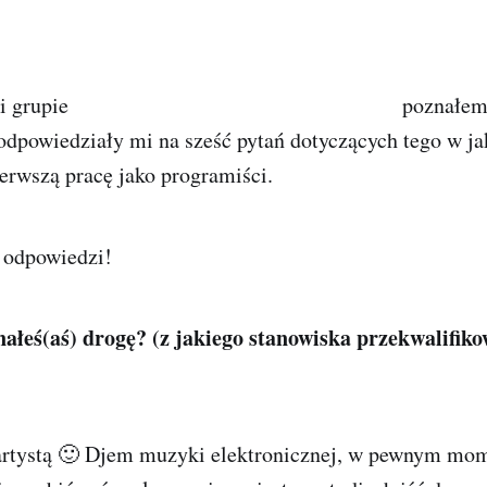
i grupie
Praca w IT dla Stażystów i Juniorów
poznałem
 odpowiedziały mi na sześć pytań dotyczących tego w ja
erwszą pracę jako programiści.
z odpowiedzi!
ałeś(aś) drogę? (z jakiego stanowiska przekwalifikow
rtystą 🙂 Djem muzyki elektronicznej, w pewnym mom