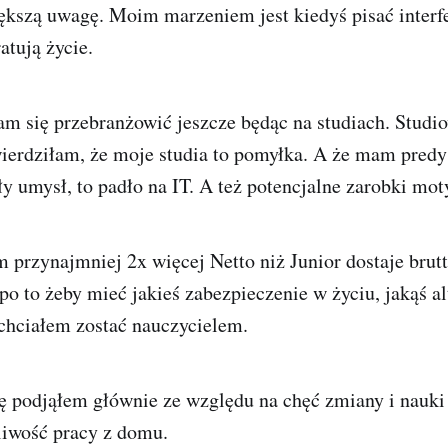
ększą uwagę. Moim marzeniem jest kiedyś pisać interfe
atują życie.
am się przebranżowić jeszcze będąc na studiach. Stud
wierdziłam, że moje studia to pomyłka. A że mam pred
sły umysł, to padło na IT. A też potencjalne zarobki mo
 przynajmniej 2x więcej Netto niż Junior dostaje brut
ę po to żeby mieć jakieś zabezpieczenie w życiu, jakąś a
chciałem zostać nauczycielem.
ę podjąłem głównie ze względu na chęć zmiany i nauki
liwość pracy z domu.