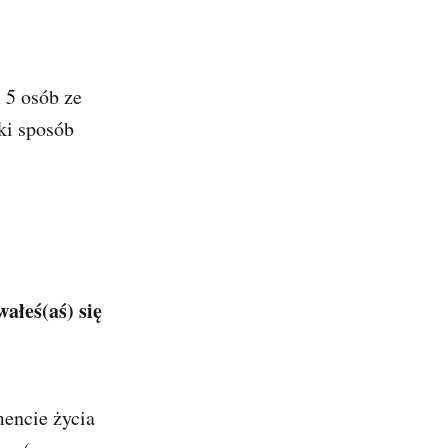
 5 osób ze
ki sposób
ałeś(aś) się
encie życia