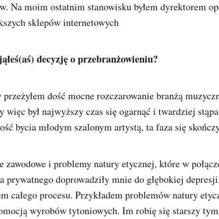
w. Na moim ostatnim stanowisku byłem dyrektorem o
kszych sklepów internetowych
jąłeś(aś) decyzję o przebranżowieniu?
y przeżyłem dość mocne rozczarowanie branżą muzycz
 więc był najwyższy czas się ogarnąć i twardziej stąpa
ść bycia młodym szalonym artystą, ta faza się skończy
 zawodowe i problemy natury etycznej, które w połącz
cia prywatnego doprowadziły mnie do głębokiej depresj
em całego procesu. Przykładem problemów natury etycz
romocją wyrobów tytoniowych. Im robię się starszy ty