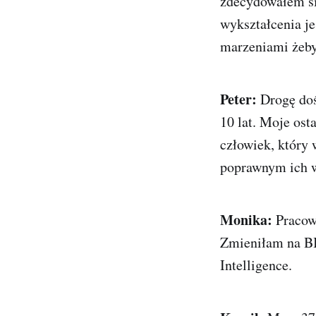
zdecydowałem się
wykształcenia j
marzeniami żeby
Peter:
Drogę doś
10 lat. Moje ost
człowiek, który
poprawnym ich 
Monika:
Pracow
Zmieniłam na BI 
Intelligence.