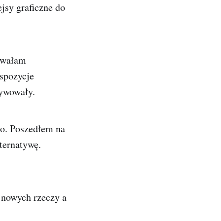
jsy graficzne do
iowałam
yspozycje
tywowały.
to. Poszedłem na
lternatywę.
 nowych rzeczy a