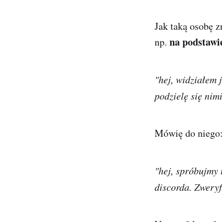
Jak taką osobę z
na podstawi
np.
"hej, widziałem 
podzielę się nim
Mówię do niego
"hej, spróbujmy 
discorda. Zweryf