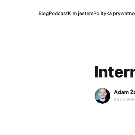
Blog
Podcast
Kim jestem
Polityka prywatno
Inter
Adam Ż
26 sie 202