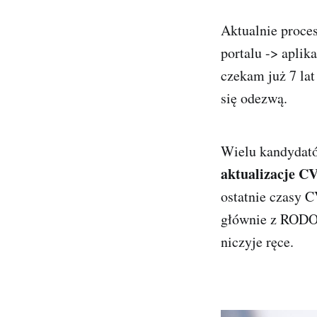
Aktualnie proce
portalu -> aplik
czekam już 7 lat
się odezwą.
Wielu kandydató
aktualizacje C
ostatnie czasy 
głównie z RODO.
niczyje ręce.