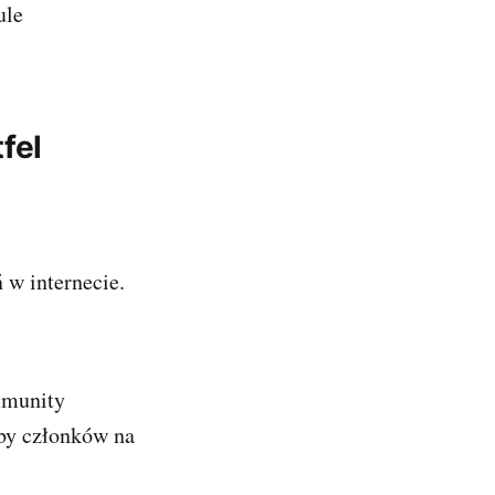
ule
fel
 w internecie.
mmunity
zby członków na