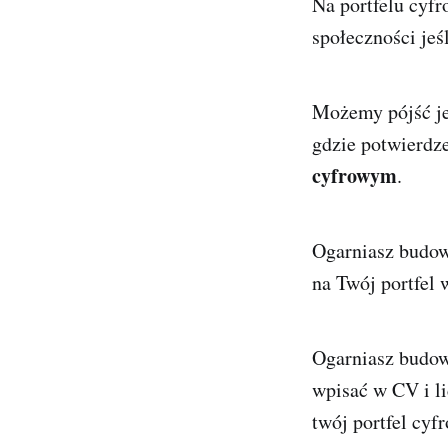
Na portfelu cy
społeczności jeś
Możemy pójść jes
gdzie potwierdz
cyfrowym
.
Ogarniasz budow
na Twój portfel 
Ogarniasz budowa
wpisać w CV i li
twój portfel cyf