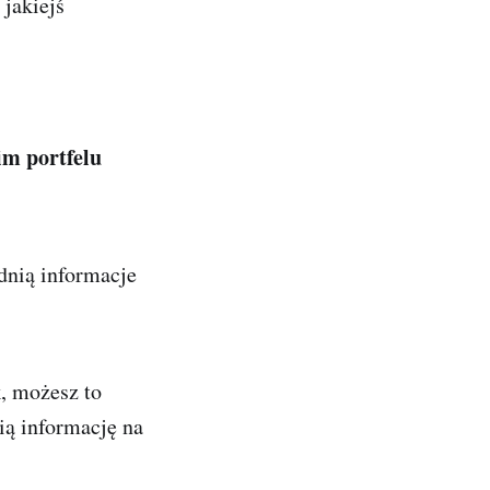
 jakiejś
/heyedu.com/
im portfelu
dnią informacje
, możesz to
ią informację na