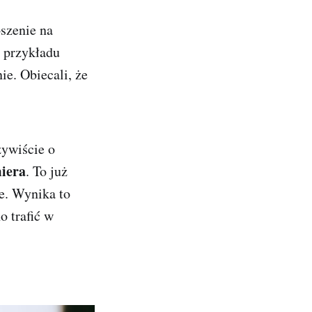
szenie na
a przykładu
e. Obiecali, że
zywiście o
iera
. To już
e. Wynika to
 trafić w