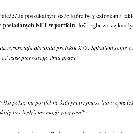
naleźć? Ja poszukałbym osób które były członkami taki
e posiadanych NFT w portfelu
. Jeśli zgłasza się kand
jak rozkręcają discorda projektu XYZ. Spisałem sobie ws
i od razu pierwszego dnia pracy"
:
tylko pokaż mi portfel na którym trzymasz lub trzymałe
ikuję to i będziemy mogli zaczynać"