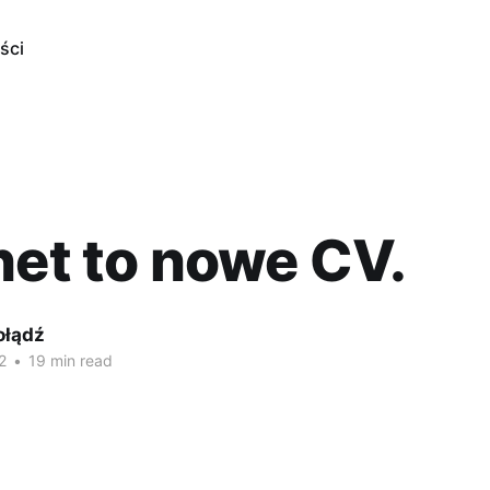
ści
net to nowe CV.
ołądź
2
•
19 min read