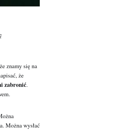
ę
że znamy się na
apisać, że
i zabronić
.
twem.
Można
ka. Można wysłać