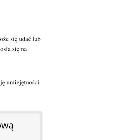
może się udać lub
osła się na
ję umiejętności
ową