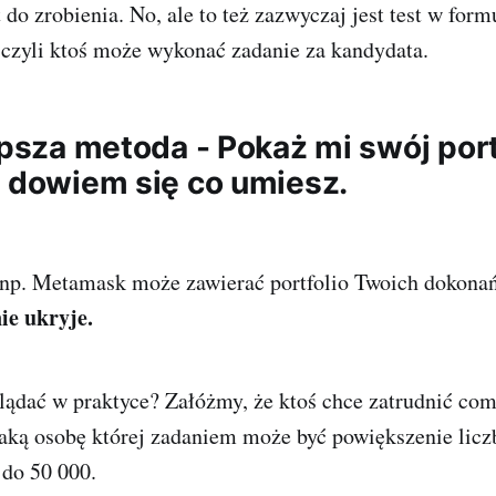
 do zrobienia. No, ale to też zazwyczaj jest test w form
 czyli ktoś może wykonać zadanie za kandydata.
epsza metoda - Pokaż mi swój port
a dowiem się co umiesz.
 np. Metamask może zawierać portfolio Twoich dokonań
ie ukryje.
lądać w praktyce? Załóżmy, że ktoś chce zatrudnić co
taką osobę której zadaniem może być powiększenie lic
 do 50 000.