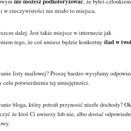
nie możesz podkoloryzować
frowym
, że byłeś członkiem
li w rzeczywistości nie miało to miejsca.
zcze dalej. Jest takie miejsce w internecie jak
https:/
ślad w two
eniem tego, że coś umiesz będzie konkretny
anie listy mailowej? Proszę bardzo wysyłamy odpowie
w celu potwierdzenia tej umiejętności.
nie bloga, który potrafi przynosić niezłe dochody? Ok
czyć że ktoś Ci uwierzy lub nie, albo dostać odpowiedn
rowy.