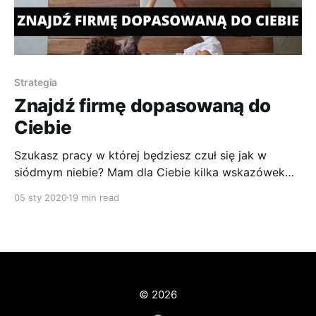
Strategia
Znajdź firmę dopasowaną do
Ciebie
Szukasz pracy w której będziesz czuł się jak w
siódmym niebie? Mam dla Ciebie kilka wskazówek
jak szukać firm i znaleźć wymarzoną pracę.
05 sty 2020
19 min read
© 2026